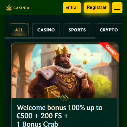
Entrar
Registrar