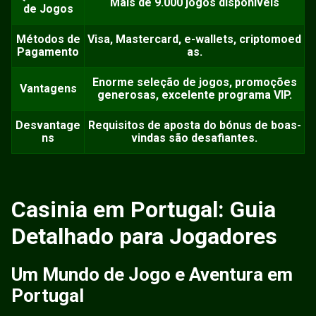
Mais de 9.000 jogos disponíveis
de Jogos
Métodos de
Visa, Mastercard, e-wallets, criptomoed
Pagamento
as.
Enorme seleção de jogos, promoções
Vantagens
generosas, excelente programa VIP.
Desvantage
Requisitos de aposta do bónus de boas-
ns
vindas são desafiantes.
Casinia em Portugal: Guia
Detalhado para Jogadores
Um Mundo de Jogo e Aventura em
Portugal