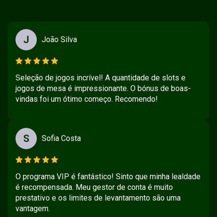
J
João Silva
Seleção de jogos incrível! A quantidade de slots e
jogos de mesa é impressionante. O bónus de boas-
vindas foi um ótimo começo. Recomendo!
S
Sofia Costa
O programa VIP é fantástico! Sinto que minha lealdade
é recompensada. Meu gestor de conta é muito
prestativo e os limites de levantamento são uma
vantagem.