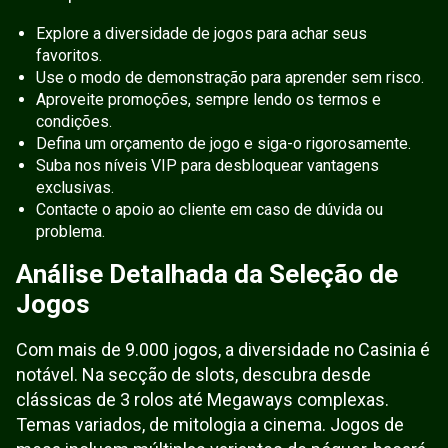
Explore a diversidade de jogos para achar seus
favoritos.
Use o modo de demonstração para aprender sem risco.
Aproveite promoções, sempre lendo os termos e
condições.
Defina um orçamento de jogo e siga-o rigorosamente.
Suba nos níveis VIP para desbloquear vantagens
exclusivas.
Contacte o apoio ao cliente em caso de dúvida ou
problema.
Análise Detalhada da Seleção de
Jogos
Com mais de 9.000 jogos, a diversidade no Casinia é
notável. Na secção de slots, descubra desde
clássicas de 3 rolos até Megaways complexas.
Temas variados, de mitologia a cinema. Jogos de