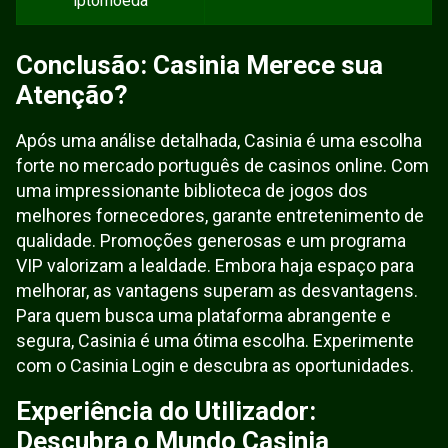
iptomoeda
Conclusão: Casinia Merece sua
Atenção?
Após uma análise detalhada, Casinia é uma escolha
forte no mercado português de casinos online. Com
uma impressionante biblioteca de jogos dos
melhores fornecedores, garante entretenimento de
qualidade. Promoções generosas e um programa
VIP valorizam a lealdade. Embora haja espaço para
melhorar, as vantagens superam as desvantagens.
Para quem busca uma plataforma abrangente e
segura, Casinia é uma ótima escolha. Experimente
com o Casinia Login e descubra as oportunidades.
Experiência do Utilizador:
Descubra o Mundo Casinia