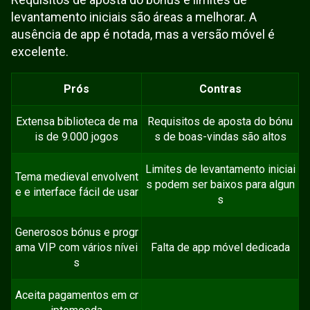
levantamento iniciais são áreas a melhorar. A
ausência de app é notada, mas a versão móvel é
excelente.
Prós
Contras
Extensa biblioteca de ma
Requisitos de aposta do bónu
is de 9.000 jogos
s de boas-vindas são altos
Limites de levantamento iniciai
Tema medieval envolvent
s podem ser baixos para algun
e e interface fácil de usar
s
Generosos bónus e progr
ama VIP com vários nívei
Falta de app móvel dedicada
s
Aceita pagamentos em cr