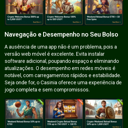
Navegação e Desempenho no Seu Bolso
A ausência de uma app não é um problema, pois a
versão web móvel é excelente. Evita instalar
software adicional, poupando espaço e eliminando
atualizações. O desempenho em redes móveis é
notável, com carregamentos rápidos e estabilidade.
Seja onde for, o Casinia oferece uma experiência de
jogo completa e sem compromissos.