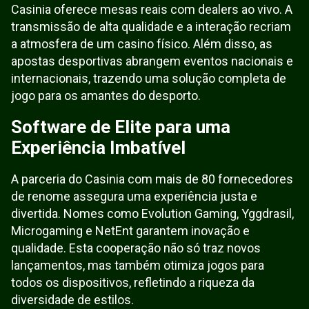
Casinia oferece mesas reais com dealers ao vivo. A
transmissão de alta qualidade e a interação recriam
a atmosfera de um casino físico. Além disso, as
apostas desportivas abrangem eventos nacionais e
internacionais, trazendo uma solução completa de
jogo para os amantes do desporto.
Software de Elite para uma
Experiência Imbatível
A parceria do Casinia com mais de 80 fornecedores
de renome assegura uma experiência justa e
divertida. Nomes como Evolution Gaming, Yggdrasil,
Microgaming e NetEnt garantem inovação e
qualidade. Esta cooperação não só traz novos
lançamentos, mas também otimiza jogos para
todos os dispositivos, refletindo a riqueza da
diversidade de estilos.