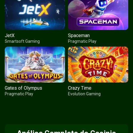
JetX
Spaceman
Smartsoft Gaming
Pragmatic Play
Gates of Olympus
Crazy Time
Pragmatic Play
Evolution Gaming