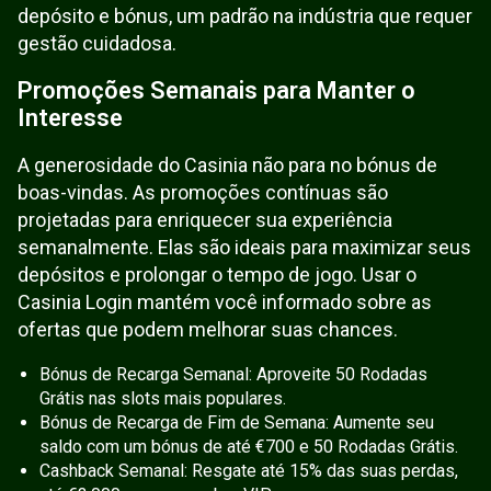
depósito e bónus, um padrão na indústria que requer
gestão cuidadosa.
Promoções Semanais para Manter o
Interesse
A generosidade do Casinia não para no bónus de
boas-vindas. As promoções contínuas são
projetadas para enriquecer sua experiência
semanalmente. Elas são ideais para maximizar seus
depósitos e prolongar o tempo de jogo. Usar o
Casinia Login mantém você informado sobre as
ofertas que podem melhorar suas chances.
Bónus de Recarga Semanal: Aproveite 50 Rodadas
Grátis nas slots mais populares.
Bónus de Recarga de Fim de Semana: Aumente seu
saldo com um bónus de até €700 e 50 Rodadas Grátis.
Cashback Semanal: Resgate até 15% das suas perdas,