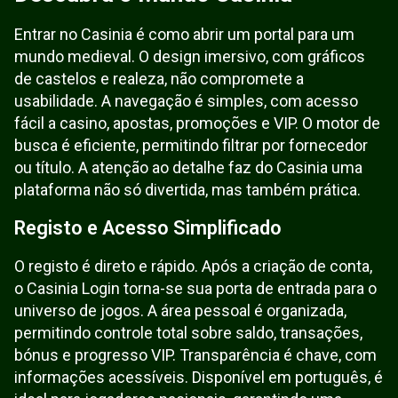
Entrar no Casinia é como abrir um portal para um
mundo medieval. O design imersivo, com gráficos
de castelos e realeza, não compromete a
usabilidade. A navegação é simples, com acesso
fácil a casino, apostas, promoções e VIP. O motor de
busca é eficiente, permitindo filtrar por fornecedor
ou título. A atenção ao detalhe faz do Casinia uma
plataforma não só divertida, mas também prática.
Registo e Acesso Simplificado
O registo é direto e rápido. Após a criação de conta,
o Casinia Login torna-se sua porta de entrada para o
universo de jogos. A área pessoal é organizada,
permitindo controle total sobre saldo, transações,
bónus e progresso VIP. Transparência é chave, com
informações acessíveis. Disponível em português, é